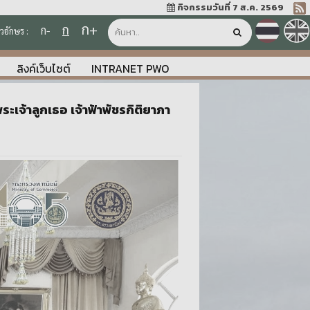
กิจกรรมวันที่ 7 ส.ค. 2569
ก+
ก
ก-
วอักษร :
ลิงค์เว็บไซต์
INTRANET PWO
ะเจ้าลูกเธอ เจ้าฟ้าพัชรกิติยาภา