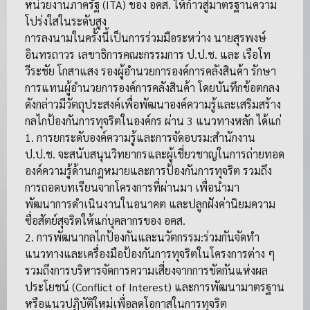
หน่วยงานภาครัฐ (ITA) ของ อคส. ให้ก้าวสู่มาตรฐานความ
โปร่งใสในระดับสูง
การลงนามในครั้งนี้เป็นการร่วมมือระหว่าง นายสุรพงษ์
อินทรถาวร เลขาธิการคณะกรรมการ ป.ป.ช. และ เรือโท
วีระชัย โกสาแสง รองผู้อำนวยการองค์การคลังสินค้า รักษา
การแทนผู้อำนวยการองค์การคลังสินค้า โดยบันทึกข้อตกลง
ดังกล่าวมีวัตถุประสงค์เพื่อพัฒนาองค์ความรู้และเสริมสร้าง
กลไกป้องกันการทุจริตในองค์กร ผ่าน 3 แนวทางหลัก ได้แก่
1. การยกระดับองค์ความรู้และการจัดอบรม:สำนักงาน
ป.ป.ช. จะสนับสนุนวิทยากรและผู้เชี่ยวชาญในการถ่ายทอด
องค์ความรู้ด้านกฎหมายและการป้องกันการทุจริต รวมถึง
การถอดบทเรียนจากโครงการที่ผ่านมา เพื่อนำมา
พัฒนาการดำเนินงานในอนาคต และปลูกฝังค่านิยมความ
ซื่อสัตย์สุจริตให้แก่บุคลากรของ อคส.
2. การพัฒนากลไกป้องกันและนวัตกรรม:ร่วมกันจัดทำ
แนวทางและเครื่องมือป้องกันการทุจริตในโครงการต่าง ๆ
รวมถึงการบริหารจัดการความเสี่ยงจากการขัดกันแห่งผล
ประโยชน์ (Conflict of Interest) และการพัฒนามาตรฐาน
หรือแนวปฏิบัติใหม่เพื่อลดโอกาสในการทุจริต