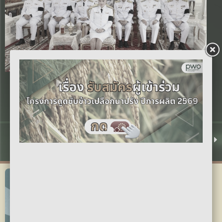
Previous
Next
อคส. ร่วมพิธีทำบุญตักบาตรและพิธีบำเพ็ญกุศลปัญญาสมวาร
๕๐ วัน เพื่ออุทิศถวายสมเด็จพระเจ้าลูกเธอ เจ้าฟ้าพัชรกิติยา
ภาฯ
31 ก.ค. 2569 12:00 น.
ดูทั้งหมด