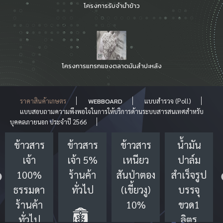
โครงการรับจำนำข้าว
โครงการแทรกแซงตลาดมันสำปะหลัง
ราคาสินค้าเกษตร
WEBBOARD
แบบสำรวจ (Poll)
แบบสอบถามความพึงพอใจในการให้บริการด้านระบบสารสนเทศสำหรับ
บุคคลภายนอก ประจำปี 2566
ข้าวสาร
ข้าวสาร
น้ำมัน
ข้าวสาร
เจ้า 5%
เหนียว
ปาล์ม
เจ้า
ร้านค้า
สันป่าตอง
สำเร็จรูป
100%
ทั่วไป
(เขี้ยวงู)
บรรจุ
ข้าวหอม
10%
ขวด1
ร้านค้า
ลิตร
ทั่วไป